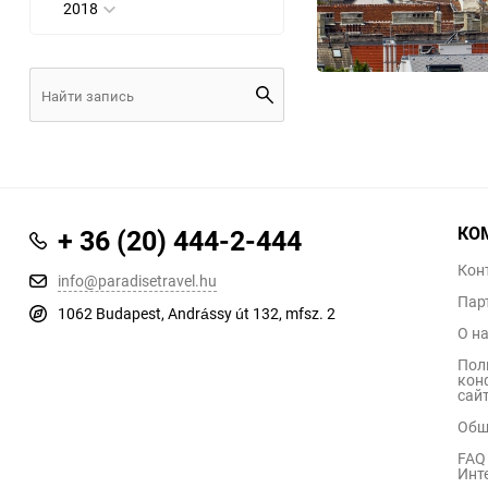
2018
КО
+ 36 (20) 444-2-444
Кон
info@paradisetravel.hu
Пар
1062 Budapest, Andrássy út 132, mfsz. 2
О н
Пол
кон
сайт
Общ
FAQ 
Инт