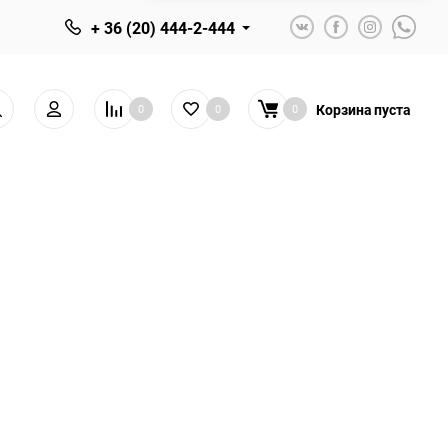
+ 36 (20) 444-2-444
Корзина
пуста
0
0
0