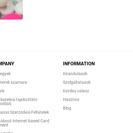
MPANY
INFORMATION
egyek
Kirándulások
nerek számára
Szolgáltatások
unk
Kérdés válasz
kezelési tájékoztató
Hasznos
oldal)
Blog
lános Szerződési Feltételek
About Internet-based Card
ment