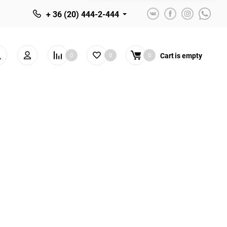
+ 36 (20) 444-2-444
Cart
is empty
0
0
0