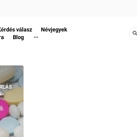
Kérdés válasz
Névjegyek
ra
Blog
RLÁS
N»