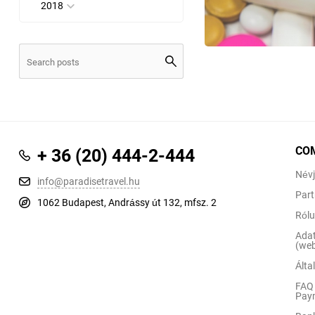
2018
CO
+ 36 (20) 444-2-444
Névj
info@paradisetravel.hu
Part
1062 Budapest, Andrássy út 132, mfsz. 2
Ról
Adat
(web
Álta
FAQ 
Pay